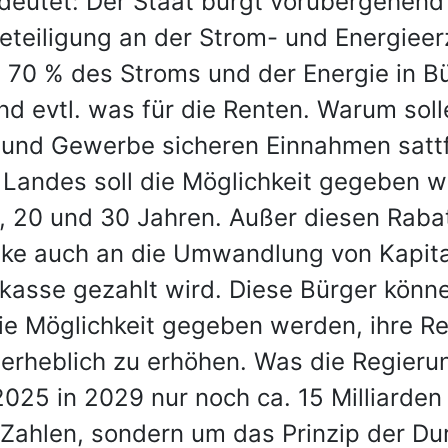
eutet: Der Staat bürgt vorübergehend u
 Beteiligung an der Strom- und Energiee
 70 % des Stroms und der Energie in B
nd evtl. was für die Renten. Warum sol
und Gewerbe sicheren Einnahmen sattf
s Landes soll die Möglichkeit gegeben w
5, 20 und 30 Jahren. Außer diesen Rabat
nke auch an die Umwandlung von Kapital
nkasse gezahlt wird. Diese Bürger könn
die Möglichkeit gegeben werden, ihre R
 erheblich zu erhöhen. Was die Regierun
2025 in 2029 nur noch ca. 15 Milliarden
ahlen, sondern um das Prinzip der Durc