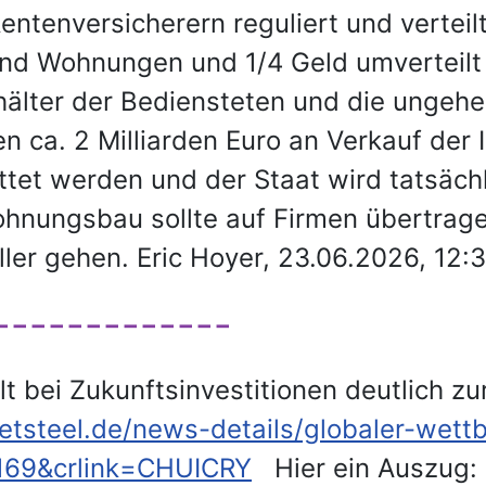
entenversicherern reguliert und vertei
und Wohnungen und 1/4 Geld umverteil
lter der Bediensteten und die ungeheu
en ca. 2 Milliarden Euro an Verkauf der 
t werden und der Staat wird tatsächli
Wohnungsbau sollte auf Firmen übertrag
ller gehen. Eric Hoyer, 23.06.2026, 12:3
-------------
lt bei Zukunftsinvestitionen deutlich z
tsteel.de/news-details/globaler-wett
169&crlink=CHUICRY
Hier ein Auszug: 