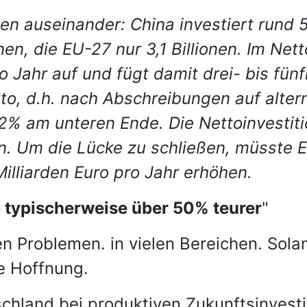
onen auseinander: China investiert rund 5
nen, die EU-27 nur 3,1 Billionen. Im Ne
 Jahr auf und fügt damit drei- bis fünf
, d.h. nach Abschreibungen auf altern
,2% am unteren Ende. Die Nettoinvesti
. Um die Lücke zu schließen, müsste E
lliarden Euro pro Jahr erhöhen.
 typischerweise über 50% teurer
"
en Problemen. in vielen Bereichen. Sol
le Hoffnung.
schland bei produktiven Zukunftsinvest