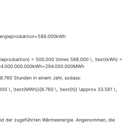
nergieproduktion
=
588.000
kWh
roduktion} = 500.000 \times 588.000 \, \text{kWh} =
4.000.000.000
kWh
=
294.000.000
MWh
8.760 Stunden in einem Jahr, sodass:
 \, \text{MWh}}{8.760 \, \text{h}} \approx 33.561 \,
s und der zugeführten Wärmeenergie. Angenommen, die