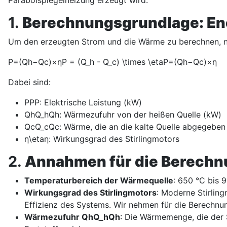
Parabolspiegelheizung erzeugt wird.
1.
Berechnungsgrundlage: Ene
Um den erzeugten Strom und die Wärme zu berechnen, nut
P=(Qh−Qc)×ηP = (Q_h - Q_c) \times \eta
P
=
(
Q
h
−
Q
c
)
×
η
Dabei sind:
PP
P
: Elektrische Leistung (kW)
QhQ_h
Q
h
: Wärmezufuhr von der heißen Quelle (kW)
QcQ_c
Q
c
: Wärme, die an die kalte Quelle abgegeben
η\eta
η
: Wirkungsgrad des Stirlingmotors
2.
Annahmen für die Berech
Temperaturbereich der Wärmequelle
: 650 °C bis 
Wirkungsgrad des Stirlingmotors
: Moderne Stirlin
Effizienz des Systems. Wir nehmen für die Berechnu
Wärmezufuhr
QhQ_h
Q
h
: Die Wärmemenge, die der 