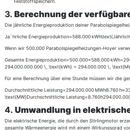
Feststoffspeichern.
3.
Berechnung der verfügbar
Die jährliche Energieproduktion deiner Parabolspiegelhe
Ja¨hrliche Energieproduktion=588.000 kWh\text{Jährlich
Wenn wir 500.000 Parabolspiegelheizungen-Hoyer verwe
Gesamte Energieproduktion=500.000×588.000 kWh=294.
294.000.000.000 \, \text{kWh} = 294.000.000 \, \text{M
Für eine Berechnung über eine Stunde müssen wir die ges
Durchschnittliche Leistung=294.000.000 MWh8.760 h≈33.56
\text{MW}
Durchschnittliche Leistung
=
8.760
h
294.000.00
4.
Umwandlung in elektrische
Die elektrische Energie, die durch den Stirlingmotor e
gesamte Wärmeenergie wird mit einem Wirkungsgrad von