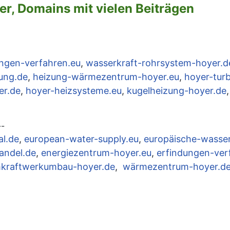
r, Domains mit vielen Beiträgen
ungen-verfahren.eu
,
wasserkraft-rohrsystem-hoyer.d
gung.de
,
heizung-wärmezentrum-hoyer.eu
,
hoyer-turb
er.de
,
hoyer-heizsysteme.eu
,
kugelheizung-hoyer.de
--
al.de
,
european-water-supply.eu
,
europäische-wasse
andel.de
,
energiezentrum-hoyer.eu
,
erfindungen-ver
kraftwerkumbau-hoyer.de
,
wärmezentrum-hoyer.d