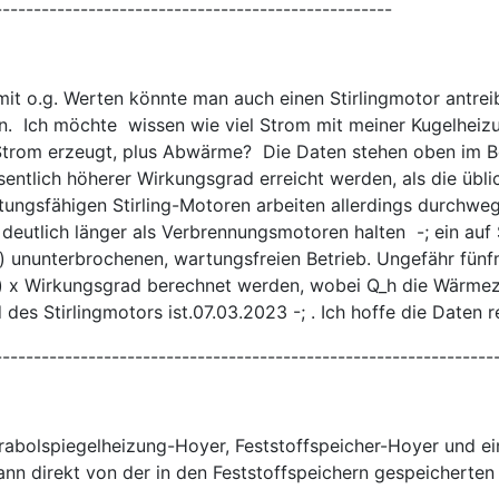
---------------------------------------------------
t o.g. Werten könnte man auch einen Stirlingmotor antreib
n. Ich möchte wissen wie viel Strom mit meiner Kugelhei
Strom erzeugt, plus Abwärme? Die Daten stehen oben im Bei
esentlich höherer Wirkungsgrad erreicht werden, als die 
istungsfähigen Stirling-Motoren arbeiten allerdings durchw
 deutlich länger als Verbrennungsmotoren halten -; ein auf
) ununterbrochenen, wartungsfreien Betrieb. Ungefähr fünf
) x Wirkungsgrad berechnet werden, wobei Q_h die Wärmezuf
 Stirlingmotors ist.07.03.2023 -; . Ich hoffe die Daten 
----------------------------------------------------------------
abolspiegelheizung-Hoyer, Feststoffspeicher-Hoyer und ei
nn direkt von der in den Feststoffspeichern gespeicherten