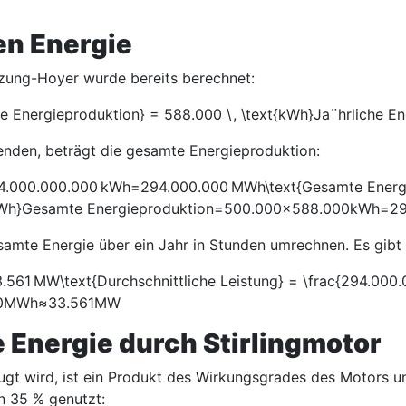
en Energie
izung-Hoyer wurde bereits berechnet:
e Energieproduktion} = 588.000 \, \text{kWh}
J
a
¨
hrliche E
nden, beträgt die gesamte Energieproduktion:
000.000.000 kWh=294.000.000 MWh\text{Gesamte Energiep
Wh}
Gesamte Energieproduktion
=
500.000
×
588.000
kWh
=
29
amte Energie über ein Jahr in Stunden umrechnen. Es gibt 
1 MW\text{Durchschnittliche Leistung} = \frac{294.000.000
0
MWh
≈
33.561
MW
 Energie durch Stirlingmotor
rzeugt wird, ist ein Produkt des Wirkungsgrades des Motor
 35 % genutzt: