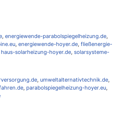
e
,
energiewende-parabolspiegelheizung.de
,
ine.eu
,
energiewende-hoyer.de
,
fließenergie-
,
haus-solarheizung-hoyer.de
,
solarsysteme-
rversorgung.de
,
umweltalternativtechnik.de
,
fahren.de
,
parabolspiegelheizung-hoyer.eu
,
e